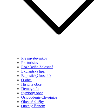
Pre návštevníkov
Pre turistov
Rozhľadňa Žalostiná
Exulantská lipa
Baptistický kostolík
O obci
História obce
Demografia
Symboly obce
Oslobodenie Chvojnice
Obecné služby
Obec je členom