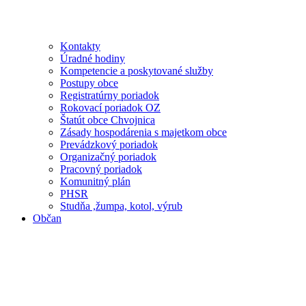
Kontakty
Úradné hodiny
Kompetencie a poskytované služby
Postupy obce
Registratúrny poriadok
Rokovací poriadok OZ
Štatút obce Chvojnica
Zásady hospodárenia s majetkom obce
Prevádzkový poriadok
Organizačný poriadok
Pracovný poriadok
Komunitný plán
PHSR
Studňa ,žumpa, kotol, výrub
Občan