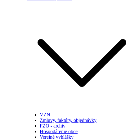
VZN
Zmluvy, faktúry, objednávky
FZO - archív
Hospodárenie obce
Verejné vyhlášky