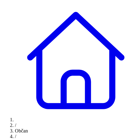
/
Občan
/