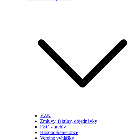
VZN
Zmluvy, faktúry, objednávky
FZO - archív
Hospodárenie obce
Verejné vyhlášky