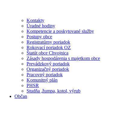
Kontakty
Úradné hodiny
Kompetencie a poskytované služby
Postupy obce
Registratúrny poriadok
Rokovací poriadok OZ
Štatút obce Chvojnica
Zásady hospodárenia s majetkom obce
Prevádzkový poriadok
Organizačný poriadok
Pracovný poriadok
Komunitný plán
PHSR
Studňa ,žumpa, kotol, výrub
Občan