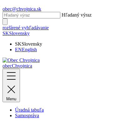
obec@chvojnica.sk
Hľadaný výraz
rozšírené vyhľadávanie
SK
Slovensky
SK
Slovensky
EN
English
obec
Chvojnica
Menu
Úradná tabuľa
Samospráva