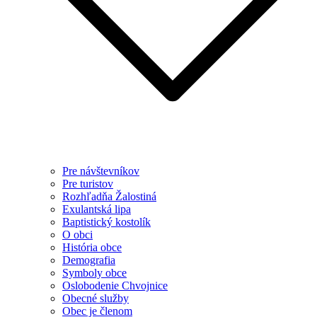
Pre návštevníkov
Pre turistov
Rozhľadňa Žalostiná
Exulantská lipa
Baptistický kostolík
O obci
História obce
Demografia
Symboly obce
Oslobodenie Chvojnice
Obecné služby
Obec je členom