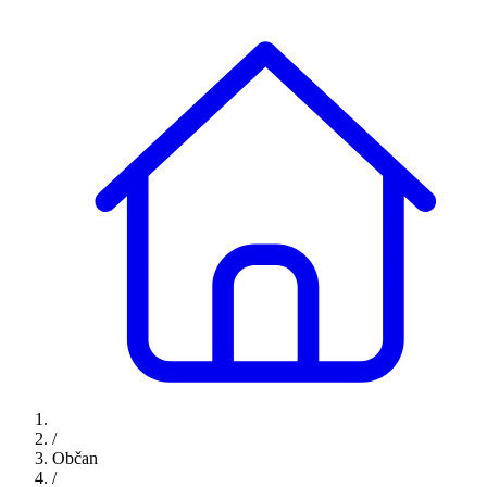
/
Občan
/