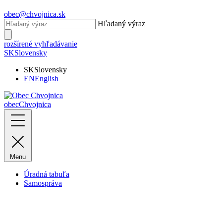
obec@chvojnica.sk
Hľadaný výraz
rozšírené vyhľadávanie
SK
Slovensky
SK
Slovensky
EN
English
obec
Chvojnica
Menu
Úradná tabuľa
Samospráva