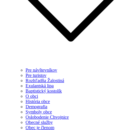
Pre návštevníkov
Pre turistov
Rozhľadňa Žalostiná
Exulantská lipa
Baptistický kostolík
O obci
História obce
Demografia
Symboly obce
Oslobodenie Chvojnice
Obecné služby
Obec je členom