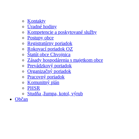
Kontakty
Úradné hodiny
Kompetencie a poskytované služby
Postupy obce
Registratúrny poriadok
Rokovací poriadok OZ
Štatút obce Chvojnica
Zásady hospodárenia s majetkom obce
Prevádzkový poriadok
Organizačný poriadok
Pracovný poriadok
Komunitný plán
PHSR
Studňa ,žumpa, kotol, výrub
Občan