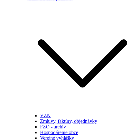
VZN
Zmluvy, faktúry, objednávky
FZO - archív
Hospodárenie obce
Verejné vyhlášky