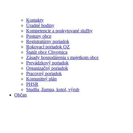
Kontakty
Úradné hodiny
Kompetencie a poskytované služby
Postupy obce
Registratúrny poriadok
Rokovací poriadok OZ
Štatút obce Chvojnica
Zásady hospodárenia s majetkom obce
Prevádzkový poriadok
Organizačný poriadok
Pracovný poriadok
Komunitný plán
PHSR
Studňa ,žumpa, kotol, výrub
Občan