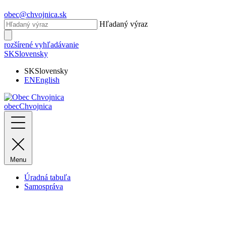
obec@chvojnica.sk
Hľadaný výraz
rozšírené vyhľadávanie
SK
Slovensky
SK
Slovensky
EN
English
obec
Chvojnica
Menu
Úradná tabuľa
Samospráva