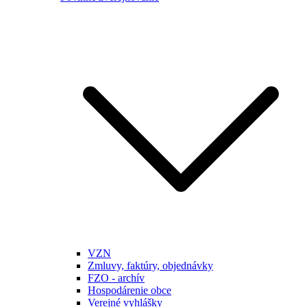
VZN
Zmluvy, faktúry, objednávky
FZO - archív
Hospodárenie obce
Verejné vyhlášky