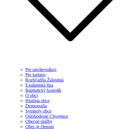
Pre návštevníkov
Pre turistov
Rozhľadňa Žalostiná
Exulantská lipa
Baptistický kostolík
O obci
História obce
Demografia
Symboly obce
Oslobodenie Chvojnice
Obecné služby
Obec je členom