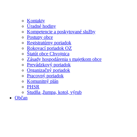
Kontakty
Úradné hodiny
Kompetencie a poskytované služby
Postupy obce
Registratúrny poriadok
Rokovací poriadok OZ
Štatút obce Chvojnica
Zásady hospodárenia s majetkom obce
Prevádzkový poriadok
Organizačný poriadok
Pracovný poriadok
Komunitný plán
PHSR
Studňa ,žumpa, kotol, výrub
Občan