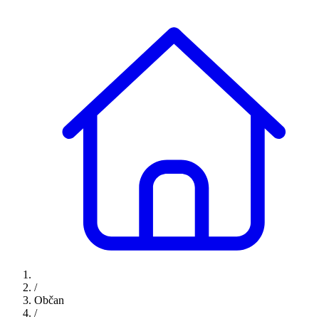
/
Občan
/