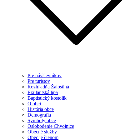
Pre návštevníkov
Pre turistov
Rozhľadňa Žalostiná
Exulantská lipa
Baptistický kostolík
O obci
História obce
Demografia
Symboly obce
Oslobodenie Chvojnice
Obecné služby
Obec je členom