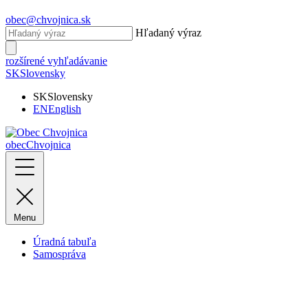
obec@chvojnica.sk
Hľadaný výraz
rozšírené vyhľadávanie
SK
Slovensky
SK
Slovensky
EN
English
obec
Chvojnica
Menu
Úradná tabuľa
Samospráva