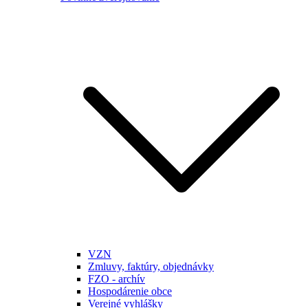
VZN
Zmluvy, faktúry, objednávky
FZO - archív
Hospodárenie obce
Verejné vyhlášky