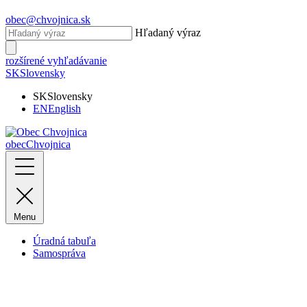
obec@chvojnica.sk
Hľadaný výraz
rozšírené vyhľadávanie
SK
Slovensky
SK
Slovensky
EN
English
obec
Chvojnica
Menu
Úradná tabuľa
Samospráva