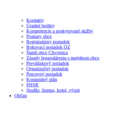
Kontakty
Úradné hodiny
Kompetencie a poskytované služby
Postupy obce
Registratúrny poriadok
Rokovací poriadok OZ
Štatút obce Chvojnica
Zásady hospodárenia s majetkom obce
Prevádzkový poriadok
Organizačný poriadok
Pracovný poriadok
Komunitný plán
PHSR
Studňa ,žumpa, kotol, výrub
Občan