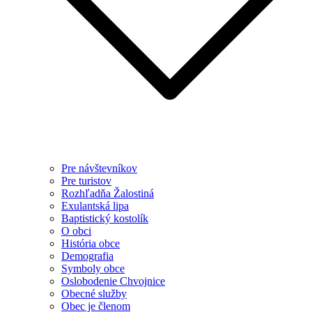
Pre návštevníkov
Pre turistov
Rozhľadňa Žalostiná
Exulantská lipa
Baptistický kostolík
O obci
História obce
Demografia
Symboly obce
Oslobodenie Chvojnice
Obecné služby
Obec je členom