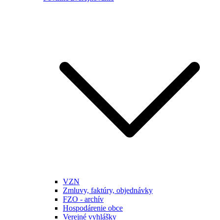
VZN
Zmluvy, faktúry, objednávky
FZO - archív
Hospodárenie obce
Verejné vyhlášky