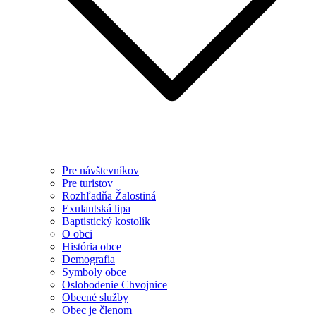
Pre návštevníkov
Pre turistov
Rozhľadňa Žalostiná
Exulantská lipa
Baptistický kostolík
O obci
História obce
Demografia
Symboly obce
Oslobodenie Chvojnice
Obecné služby
Obec je členom