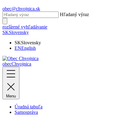
obec@chvojnica.sk
Hľadaný výraz
rozšírené vyhľadávanie
SK
Slovensky
SK
Slovensky
EN
English
obec
Chvojnica
Menu
Úradná tabuľa
Samospráva