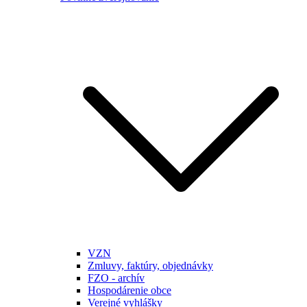
VZN
Zmluvy, faktúry, objednávky
FZO - archív
Hospodárenie obce
Verejné vyhlášky