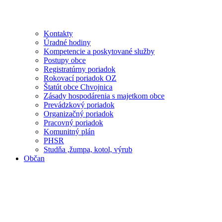
Kontakty
Úradné hodiny
Kompetencie a poskytované služby
Postupy obce
Registratúrny poriadok
Rokovací poriadok OZ
Štatút obce Chvojnica
Zásady hospodárenia s majetkom obce
Prevádzkový poriadok
Organizačný poriadok
Pracovný poriadok
Komunitný plán
PHSR
Studňa ,žumpa, kotol, výrub
Občan