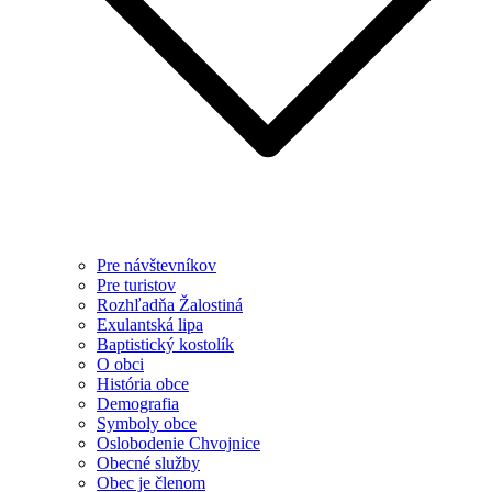
Pre návštevníkov
Pre turistov
Rozhľadňa Žalostiná
Exulantská lipa
Baptistický kostolík
O obci
História obce
Demografia
Symboly obce
Oslobodenie Chvojnice
Obecné služby
Obec je členom