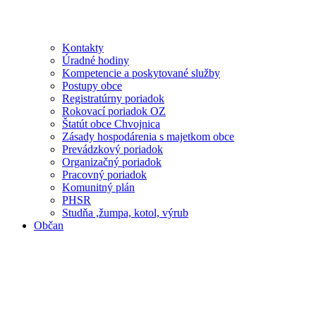
Kontakty
Úradné hodiny
Kompetencie a poskytované služby
Postupy obce
Registratúrny poriadok
Rokovací poriadok OZ
Štatút obce Chvojnica
Zásady hospodárenia s majetkom obce
Prevádzkový poriadok
Organizačný poriadok
Pracovný poriadok
Komunitný plán
PHSR
Studňa ,žumpa, kotol, výrub
Občan