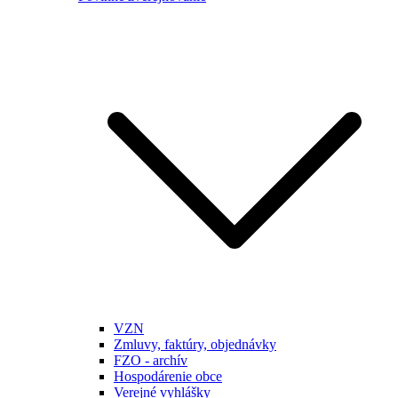
VZN
Zmluvy, faktúry, objednávky
FZO - archív
Hospodárenie obce
Verejné vyhlášky