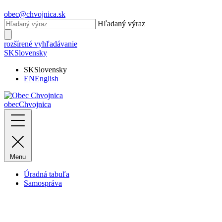
obec@chvojnica.sk
Hľadaný výraz
rozšírené vyhľadávanie
SK
Slovensky
SK
Slovensky
EN
English
obec
Chvojnica
Menu
Úradná tabuľa
Samospráva