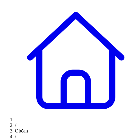
/
Občan
/